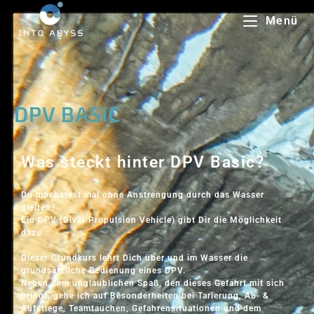
Menü
DPV BASIC
Was steckt hinter DPV Basic?
Du möchstest mal ohne Anstrengung durch das Wasser
gleiten?
Ein DPV (Diver Propulsion Vehicle) gibt Dir die Möglichkeit
dazu.
Dieser Grundkurs lehrt Dich über und im Wasser die
grundsätzliche Bedienung eines DPV.
Neben dem unglaublichen Spaß, den dieses Gefährt mit sich
bringt, gehe ich auf Besonderheiten bei Tarierung, Ab- &
Aufstiege, Teamtauchen, Gefahrensituationen und dem