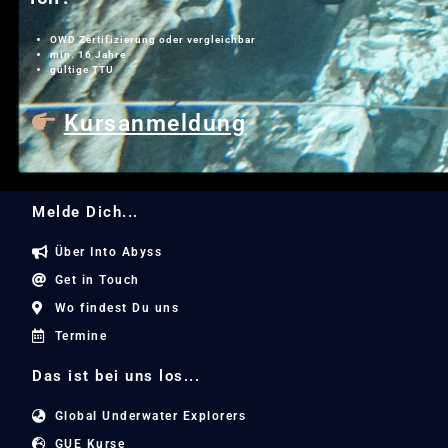
OWD Zertifizierung oder vergleichbar
min. 16 Jahre
gültige TTU
Kursanmeldung
Melde Dich...
Über Into Abyss
Get in Touch
Wo findest Du uns
Termine
Das ist bei uns los...
Global Underwater Explorers
GUE Kurse