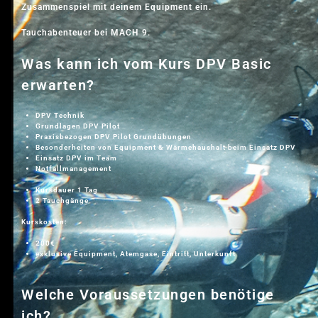
Zusammenspiel mit deinem Equipment ein.
Tauchabenteuer bei MACH 9.
Was kann ich vom Kurs DPV Basic
erwarten?
DPV Technik
Grundlagen DPV Pilot
Praxisbezogen DPV Pilot Grundübungen
Besonderheiten von Equipment & Wärmehaushalt beim Einsatz DPV
Einsatz DPV im Team
Notfallmanagement
Kursdauer 1 Tag
2 Tauchgänge
Kurskosten:
200€
exklusive Equipment, Atemgase, Eintritt, Unterkunft
Welche Voraussetzungen benötige
ich?