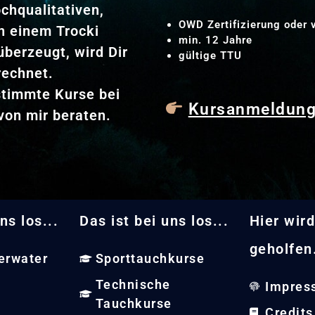
hqualitativen,
OWD Zertifizierung oder 
n einem Trocki
min. 12 Jahre
überzeugt, wird Dir
gültige TTU
rechnet.
stimmte Kurse bei
Kursanmeldun
von mir beraten.
ns los...
Das ist bei uns los...
Hier wird
geholfen.
erwater
Sporttauchkurse
Technische
Impres
Tauchkurse
Credits