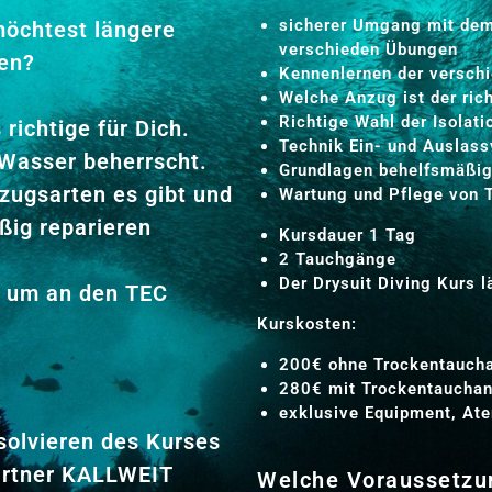
sicherer Umgang mit dem
möchtest längere
verschieden Übungen
ren?
Kennenlernen der versch
Welche Anzug ist der rich
Richtige Wahl der Isolat
richtige für Dich.
Technik Ein- und Auslass
 Wasser beherrscht.
Grundlagen behelfsmäßig
zugsarten es gibt und
Wartung und Pflege von 
ßig reparieren
Kursdauer 1 Tag
2 Tauchgänge
Der Drysuit Diving Kurs 
g, um an den TEC
Kurskosten:
200€ ohne Trockentauch
280€ mit Trockentaucha
exklusive Equipment, Ate
solvieren des Kurses
artner KALLWEIT
Welche Voraussetzun