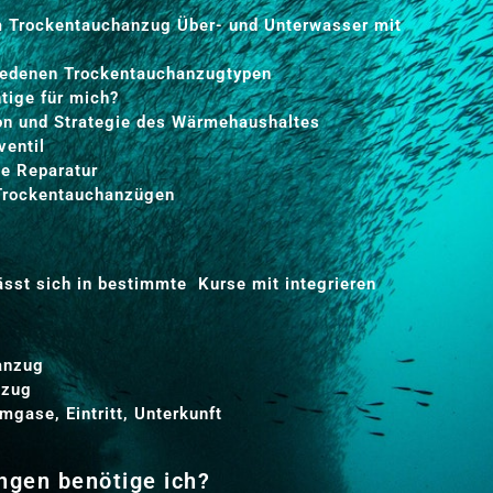
 Trockentauchanzug Über- und Unterwasser mit
iedenen Trockentauchanzugtypen
tige für mich?
ion und Strategie des Wärmehaushaltes
ventil
e Reparatur
Trockentauchanzügen
lässt sich in bestimmte Kurse mit integrieren
anzug
nzug
mgase, Eintritt, Unterkunft
gen benötige ich?