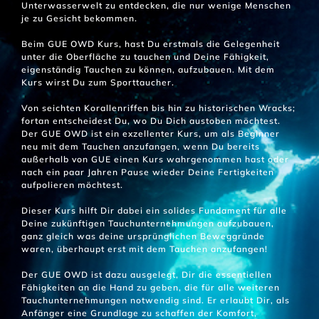
Unterwasserwelt zu entdecken, die nur wenige Menschen
je zu Gesicht bekommen.
Beim GUE OWD Kurs, hast Du erstmals die Gelegenheit
unter die Oberfläche zu tauchen und Deine Fähigkeit,
eigenständig Tauchen zu können, aufzubauen. Mit dem
Kurs wirst Du zum Sporttaucher.
Von seichten Korallenriffen bis hin zu historischen Wracks;
fortan entscheidest Du, wo Du Dich austoben möchtest.
Der GUE OWD ist ein exzellenter Kurs, um als Beginner
neu mit dem Tauchen anzufangen, wenn Du bereits
außerhalb von GUE einen Kurs wahrgenommen hast oder
nach ein paar Jahren Pause wieder Deine Fertigkeiten
aufpolieren möchtest.
Dieser Kurs hilft Dir dabei ein solides Fundament für alle
Deine zukünftigen Tauchunternehmungen aufzubauen,
ganz gleich was deine ursprünglichen Beweggründe
waren, überhaupt erst mit dem Tauchen anzufangen!
Der GUE OWD ist dazu ausgelegt, Dir die essentiellen
Fähigkeiten an die Hand zu geben, die für alle weiteren
Tauchunternehmungen notwendig sind. Er erlaubt Dir, als
Anfänger eine Grundlage zu schaffen der Komfort,