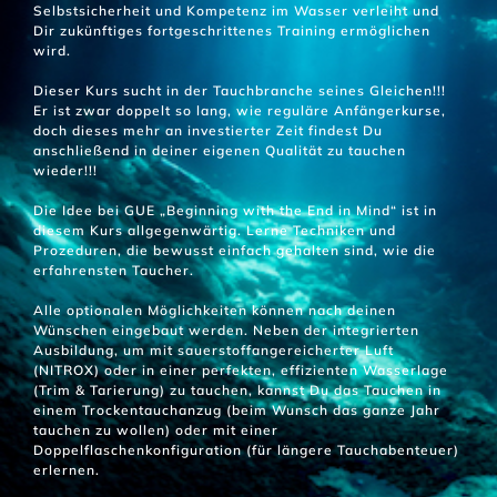
Selbstsicherheit und Kompetenz im Wasser verleiht und
Dir zukünftiges fortgeschrittenes Training ermöglichen
wird.
Dieser Kurs sucht in der Tauchbranche seines Gleichen!!!
Er ist zwar doppelt so lang, wie reguläre Anfängerkurse,
doch dieses mehr an investierter Zeit findest Du
anschließend in deiner eigenen Qualität zu tauchen
wieder!!!
Die Idee bei GUE „Beginning with the End in Mind“ ist in
diesem Kurs allgegenwärtig. Lerne Techniken und
Prozeduren, die bewusst einfach gehalten sind, wie die
erfahrensten Taucher.
Alle optionalen Möglichkeiten können nach deinen
Wünschen eingebaut werden. Neben der integrierten
Ausbildung, um mit sauerstoffangereicherter Luft
(NITROX) oder in einer perfekten, effizienten Wasserlage
(Trim & Tarierung) zu tauchen, kannst Du das Tauchen in
einem Trockentauchanzug (beim Wunsch das ganze Jahr
tauchen zu wollen) oder mit einer
Doppelflaschenkonfiguration (für längere Tauchabenteuer)
erlernen.