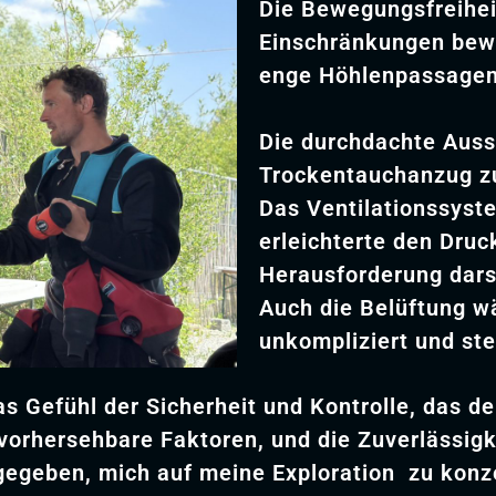
Die Bewegungsfreihei
Einschränkungen bewe
enge Höhlenpassagen 
Die durchdachte Auss
Trockentauchanzug zu
Das Ventilationssyst
erleichterte den Druc
Herausforderung darst
Auch die Belüftung w
unkompliziert und ste
 Gefühl der Sicherheit und Kontrolle, das d
nvorhersehbare Faktoren, und die Zuverlässig
egeben, mich auf meine Exploration zu konze