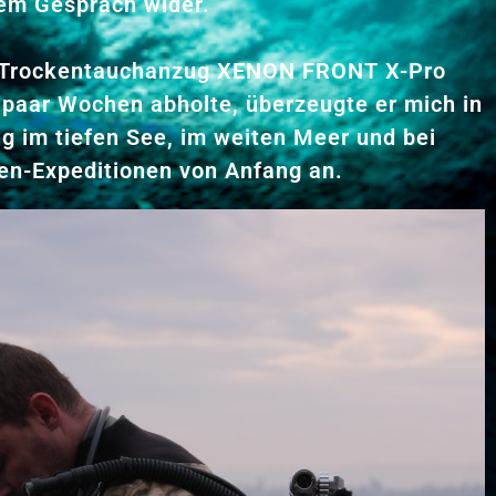
dem Gespräch wider.
 Trockentauchanzug XENON FRONT X-Pro
 paar Wochen abholte, überzeugte er mich in
g im tiefen See, im weiten Meer und bei
en-Expeditionen von Anfang an.