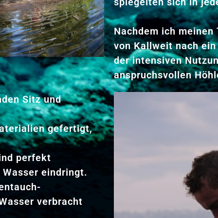
spiegelten sich in je
Nachdem ich meinen
von Kallweit nach ein
der intensiven Nutzun
anspruchsvollen Höhl
nden Sitz und
terialien gefertigt,
ind perfekt
s Wasser eindringt.
lentauch-
 Wasser verbracht