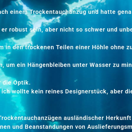
nach einem Trockentauchanzug und hatte gena
 er robust sein, aber nicht so schwer und unb
m in den trockenen Teilen einer Höhle ohne z
ein, um ein Hängenbleiben unter Wasser zu mi
 die Optik.
ich wollte kein reines Designerstück, aber d
 Trockentauchanzügen ausländischer Herkunft
ionen und Beanstandungen von Auslieferungs