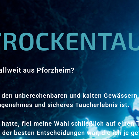
 TROCKENTA
llweit aus Pforzheim?
 in den unberechenbaren und kalten Gewässern
ngenehmes und sicheres Taucherlebnis ist.
atte, fiel meine Wahl schließlich auf einen 
der besten Entscheidungen war, die ich je ge