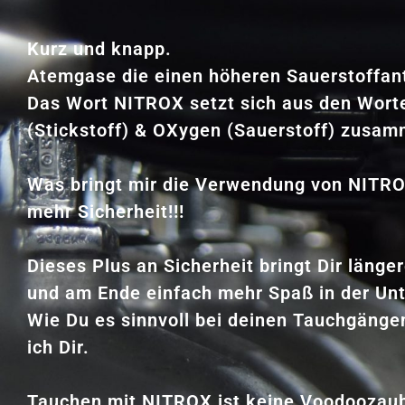
Kurz und knapp.
Atemgase die einen höheren Sauerstoffante
Das Wort NITROX setzt sich aus den Wor
(Stickstoff) & OXygen (Sauerstoff) zusa
Was bringt mir die Verwendung von NITRO
mehr Sicherheit!!!
Dieses Plus an Sicherheit bringt Dir länge
und am Ende einfach mehr Spaß in der Un
Wie Du es sinnvoll bei deinen Tauchgänge
ich Dir.
Tauchen mit NITROX ist keine Voodoozau