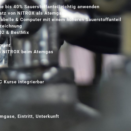
bis 40% Sauerstoffanteil richtig anwenden
satz von NITROX als Atemgas
abelle & Computer mit einem höheren Sauerstoffanteil
zeichnung
O2 & BestMix
pment
on NITROX beim Atemgas
C Kurse integrierbar
mgase, Eintritt, Unterkunft