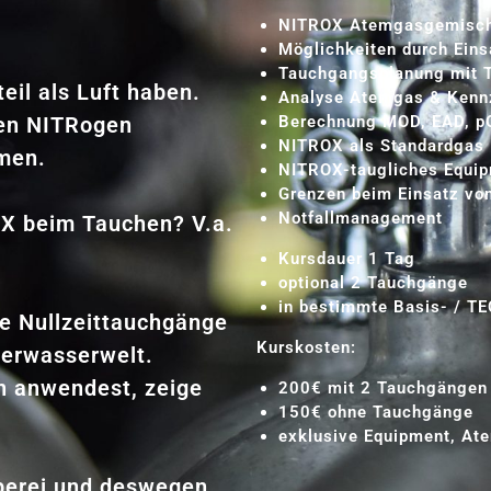
NITROX Atemgasgemische 
Möglichkeiten durch Ein
Tauchgangsplanung mit T
il als Luft haben.
Analyse Atemgas & Kenn
ten NITRogen
Berechnung MOD, EAD, p
NITROX als Standardgas
mmen.
NITROX-taugliches Equi
Grenzen beim Einsatz v
Notfallmanagement
X beim Tauchen? V.a.
Kursdauer 1 Tag
optional 2 Tauchgänge
in bestimmte Basis- / TE
re Nullzeittauchgänge
Kurskosten:
terwasserwelt.
n anwendest, zeige
200€ mit 2 Tauchgängen
150€ ohne Tauchgänge
exklusive Equipment, Ate
berei und deswegen