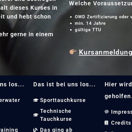
Welche Voraussetzun
alt dieses Kurses in
eit und hebt schon
OWD Zertifizierung oder 
min. 14 Jahre
gültige TTU
sehr gerne in einem
Kursanmeldun
ns los...
Das ist bei uns los...
Hier wird
geholfen.
erwater
Sporttauchkurse
Technische
Impres
Tauchkurse
Credits
raining
Das ging ab