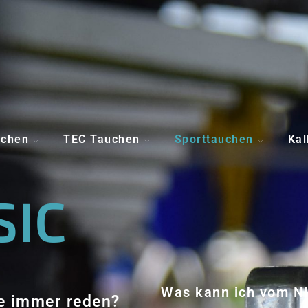
uchen
TEC Tauchen
Sporttauchen
Kal
SIC
Was kann ich vom N
e immer reden?