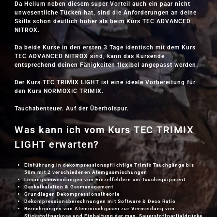
Da Helium neben diesem super Vorteil auch ein paar nicht
unwesentliche Tücken hat, sind die Anforderungen an deine
Skills schon deutlich höher als beim Kurs TEC ADVANCED
NITROX.
Da beide Kurse in den ersten 3 Tage identisch mit dem Kurs
TEC ADVANCED NITROX sind, kann das Kursende
entsprechend deinen Fähigkeiten flexibel angepasst werden.
Der Kurs TEC TRIMIX LIGHT ist eine ideale Vorbereitung für
den Kurs
NORMOXIC TRIMIX
.
Tauchabenteuer. Auf der Überholspur.
Was kann ich vom Kurs TEC TRIMIX
LIGHT erwarten?
Einführung in dekompressionspflichtige Trimix Tauchgänge bis
50m mit 2 verschiedenen Atemgasmischungen
Lösungsanwendungen von Einzelfehlern am Tauchequipment
Gaskalkulation & Gasmanagement
Grundlagen Dekompressionstheorie
Dekompressionsberechnungen mit Software & Deco Ratio
Berechnungen von Atemmischgasen zur Vermeidung von
Stickstoffnarkose und Einhaltung der max. Sauerstoffpartialdrücke