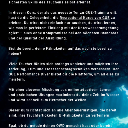
sichersten Skills des Tauchens selbst erlernst.
In diesem Kurs, der als das neueste Tor zu GUE-Training gilt,
hast du die Gelegenheit, die
Recreational Kurse von GUE
zu
erleben. Du wirst nicht einfach nur tauchen, du wirst lernen,
wie man in perfektem Einklang mit der Unterwasserumgebung
agiert – alles ohne Kompromisse bei den höchsten Standards
und der Qualität der Ausbildung.
Bist du bereit, deine Fähigkeiten auf das nächste Level zu
heben?
Viele Taucher fühlen sich anfangs unsicher und möchten ihre
Tarierung, Trim und Flosssenschlagtechniken verbessern. Der
GUE Performance Diver bietet dir die Plattform, um all dies zu
meistern.
Mit einer cleveren Mischung aus online adaptivem Lernen
und praktischen Übungen maximierst du deine Zeit im Wasser
und wirst schnell zum Herrscher der Wellen.
Dieser Kurs richtet sich an alle Abenteuerlustigen, die bereit
sind, ihre Tauchfertigkeiten & -Fähigkeiten zu verfeinern.
Egal, ob du gerade deinen OWD gemacht hast oder bereits