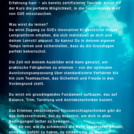
Erfahrung hast – als bereits zertifizierter Taucher bietet dir
der Kurs die perfekte Möglichkeit, in die faszinierende Welt
von GUE einzutauchen.
Was wirst du lernen?
Du wirst Zugang zu GUEs innovativer KI-gestützter Online-
Lernplattform erhalten, die sich individuell an dich und
deinen Lernstil anpasst. So kannst Du in deinem eigenen
Tempo lernen und sicherstellen, dass du die Grundlagen
perfekt beherrschst.
Die Zeit mit deinem Ausbilder wird dann genutzt, um
praktische Fähigkeiten zu erlernen – von der optimalen
Ausrüstungsanpassung über standardisierte Verfahren bis
hin zum Teamtauchen, das Sicherheit und Freude in den
Vordergrund stellt.
Du wirst ein grundlegendes Fundament aufbauen, das auf
Balance, Trim, Tarierung und Antriebstechniken basiert.
Das Erlernen verschiedener Flossenschlagtechniken gibt dir
das Selbstvertrauen, das du brauchst, um dich in allen
Bedingungen sicher zu bewegen.
Stell dir vor, wie Du schwerelos die Ruhe des Meeres genießt,
ohne das Gefühl zu haben, zu sinken oder zu treiben.