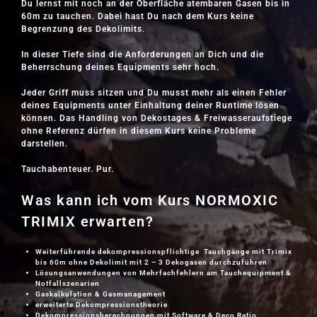
Du lernst mit noch an der Oberfläche atembaren Gasen bis in
60m zu tauchen. Dabei hast Du nach dem Kurs keine
Begrenzung des Dekolimits.
In dieser Tiefe sind die Anforderungen an Dich und die
Beherrschung deines Equipments sehr hoch.
Jeder Griff muss sitzen und Du musst mehr als einen Fehler
deines Equipments unter Einhaltung deiner Runtime lösen
können. Das Handling von Dekostages & Freiwasseraufstiege
ohne Referenz dürfen in diesem Kurs keine Probleme
darstellen.
Tauchabenteuer. Pur.
Was kann ich vom Kurs NORMOXIC
TRIMIX erwarten?
Weiterführende dekompressionspflichtige Tauchgänge mit Trimix
bis 60m ohne Dekolimit mit 2 – 3 Dekogasen durchzuführen
Lösungsanwendungen von Mehrfachfehlern am Tauchequipment &
Notfallszenarien
Gaskalkulation & Gasmanagement
erweiterte Dekompressionstheorie
Dekompressionsberechnungen mit Software & Deco Ratio