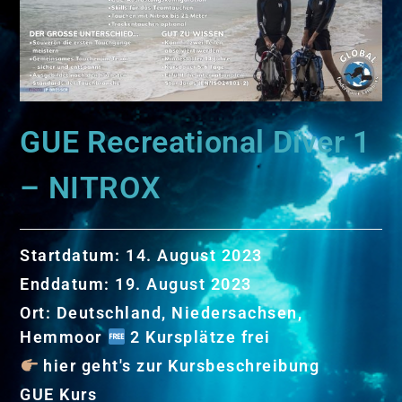
GUE Recreational Diver 1
– NITROX
Startdatum:
14. August 2023
Enddatum:
19. August 2023
Ort:
Deutschland, Niedersachsen,
Hemmoor
2 Kursplätze frei
hier geht's zur Kursbeschreibung
GUE Kurs