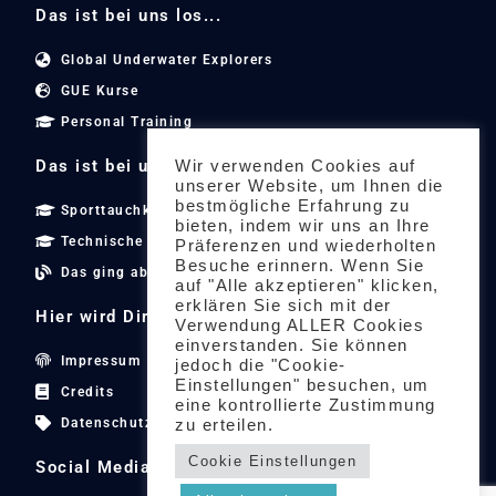
Das ist bei uns los...
Global Underwater Explorers
GUE Kurse
Personal Training
Das ist bei uns los...
Wir verwenden Cookies auf
unserer Website, um Ihnen die
bestmögliche Erfahrung zu
Sporttauchkurse
bieten, indem wir uns an Ihre
Technische Tauchkurse
Präferenzen und wiederholten
Besuche erinnern. Wenn Sie
Das ging ab
auf "Alle akzeptieren" klicken,
erklären Sie sich mit der
Hier wird Dir geholfen...
Verwendung ALLER Cookies
einverstanden. Sie können
Impressum
jedoch die "Cookie-
Einstellungen" besuchen, um
Credits
eine kontrollierte Zustimmung
Datenschutzerklärung
zu erteilen.
Cookie Einstellungen
Social Media