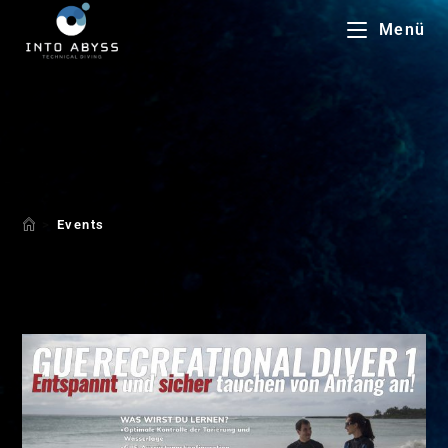
Menü
GUE Recreational Diver 1
– NITROX
>
Events