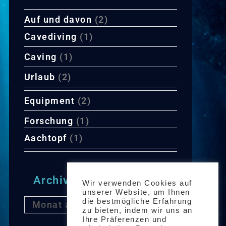
Auf und davon
(2)
Cavediving
(1)
Caving
(1)
Urlaub
(2)
Equipment
(2)
Forschung
(1)
Aachtopf
(1)
Archiv
Wir verwenden Cookies auf
unserer Website, um Ihnen
die bestmögliche Erfahrung
Monat auswählen
zu bieten, indem wir uns an
Ihre Präferenzen und