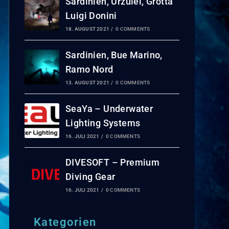
Sardinien, Urzulei, Grotta
Luigi Donini
18. AUGUST 2021
/
0 COMMENTS
Sardinien, Bue Marino,
Ramo Nord
13. AUGUST 2021
/
0 COMMENTS
SeaYa – Underwater
Lighting Systems
16. JULI 2021
/
0 COMMENTS
DIVESOFT – Premium
Diving Gear
16. JULI 2021
/
0 COMMENTS
Kategorien