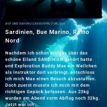
AUF UND DAVON
/
CAVEDIVING
/
URLAUB
Sardinien, Bue Marino, Ramo
Nord
Nachdem ich schon einiges über das
schöne Eiland SARDINIEN gehört hatte
und Exploration Buddy Max ein Weilchen
als Instruktor dort verbringt, entschloss
ich mich Max einen Besuch abzustatten.
Doch zuerst musste ich mich mit dem
richtigen Gepäck befassen. Aus 23kg
wurden am Abend vorm Abflug noch 32kg.
Jetzt war ich…