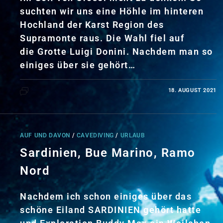
suchten wir uns eine Höhle im hinteren
Hochland der Karst Region des
Supramonte raus. Die Wahl fiel auf
die Grotte Luigi Donini. Nachdem man so
einiges über sie gehört…
18. AUGUST 2021
KOMMENTARE DEAKTIVIERT
AUF UND DAVON
/
CAVEDIVING
/
URLAUB
Sardinien, Bue Marino, Ramo
Nord
Nachdem ich schon einiges über das
schöne Eiland SARDINIEN gehört hatte