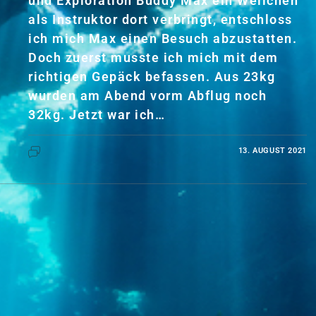
und Exploration Buddy Max ein Weilchen
als Instruktor dort verbringt, entschloss
ich mich Max einen Besuch abzustatten.
Doch zuerst musste ich mich mit dem
richtigen Gepäck befassen. Aus 23kg
wurden am Abend vorm Abflug noch
32kg. Jetzt war ich…
13. AUGUST 2021
KOMMENTARE DEAKTIVIERT