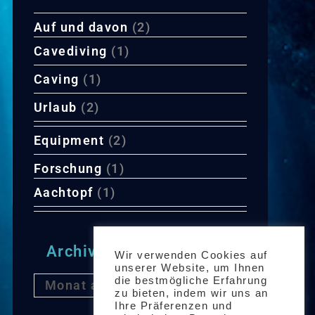
Auf und davon
(2)
Cavediving
(1)
Caving
(1)
Urlaub
(2)
Equipment
(2)
Forschung
(1)
Aachtopf
(1)
Archiv
Wir verwenden Cookies auf
unserer Website, um Ihnen
die bestmögliche Erfahrung
Monat auswählen
zu bieten, indem wir uns an
Ihre Präferenzen und