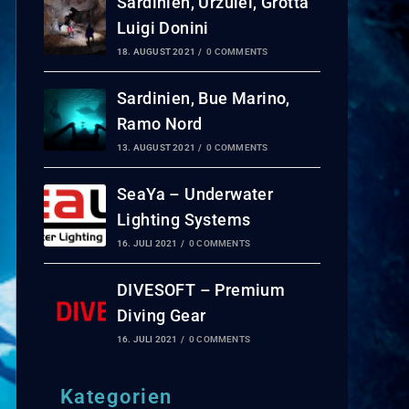
Sardinien, Urzulei, Grotta
Luigi Donini
18. AUGUST 2021
/
0 COMMENTS
Sardinien, Bue Marino,
Ramo Nord
13. AUGUST 2021
/
0 COMMENTS
SeaYa – Underwater
Lighting Systems
16. JULI 2021
/
0 COMMENTS
DIVESOFT – Premium
Diving Gear
16. JULI 2021
/
0 COMMENTS
Kategorien