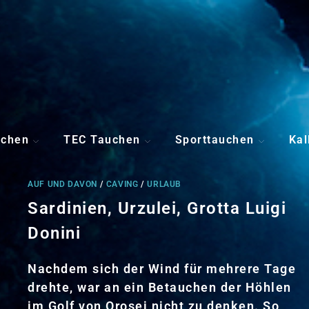
uchen
TEC Tauchen
Sporttauchen
Kal
AUF UND DAVON
/
CAVING
/
URLAUB
Sardinien, Urzulei, Grotta Luigi
Donini
Nachdem sich der Wind für mehrere Tage
drehte, war an ein Betauchen der Höhlen
im Golf von Orosei nicht zu denken. So