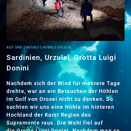
AUF UND DAVON
/
CAVING
/
URLAUB
Sardinien, Urzulei, Grotta Luigi
Donini
Nachdem sich der Wind für mehrere Tage
drehte, war an ein Betauchen der Höhlen
im Golf von Orosei nicht zu denken. So
suchten wir uns eine Höhle im hinteren
Hochland der Karst Region des
Supramonte raus. Die Wahl fiel auf
die Grotte Luigi Donini. Nachdem man so