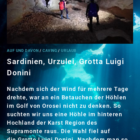
AUF UND DAVON
/
CAVING
/
URLAUB
Sardinien, Urzulei, Grotta Luigi
Donini
Nachdem sich der Wind für mehrere Tage
drehte, war an ein Betauchen der Höhlen
im Golf von Orosei nicht zu denken. So
suchten wir uns eine Höhle im hinteren
Hochland der Karst Region des
Supramonte raus. Die Wahl fiel auf
die Grotte Luigi Donini. Nachdem man so