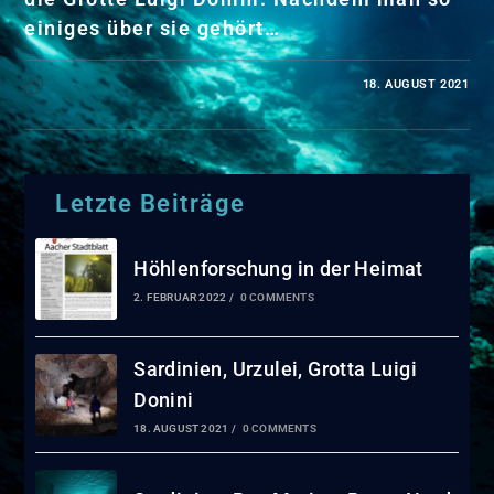
einiges über sie gehört…
18. AUGUST 2021
KOMMENTARE DEAKTIVIERT
Letzte Beiträge
Höhlenforschung in der Heimat
2. FEBRUAR 2022
/
0 COMMENTS
Sardinien, Urzulei, Grotta Luigi
Donini
18. AUGUST 2021
/
0 COMMENTS